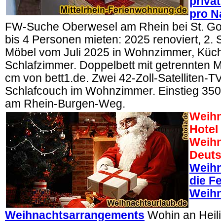
priva
pro N
FW-Suche Oberwesel am Rhein bei St. G
bis 4 Personen mieten: 2025 renoviert, 2. 
Möbel vom Juli 2025 in Wohnzimmer, Küc
Schlafzimmer. Doppelbett mit getrennten M
cm von bett1.de. Zwei 42-Zoll-Satelliten-T
Schlafcouch im Wohnzimmer. Einstieg 3
am Rhein-Burgen-Weg.
Weihn
Hotel
Weihn
Deuts
Weihn
die Fe
Weihn
Weihnachtsarrangements
Wohin an Heil