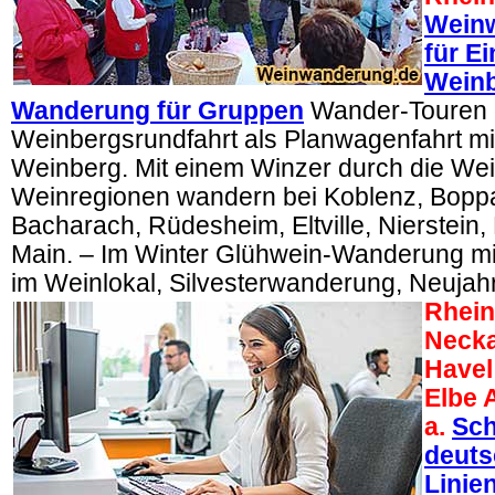
Weinw
für E
Weinb
Wanderung für Gruppen
Wander-Touren 
Weinbergsrundfahrt als Planwagenfahrt m
Weinberg. Mit einem Winzer durch die Wei
Weinregionen wandern bei Koblenz, Bopp
Bacharach, Rüdesheim, Eltville, Nierstei
Main. – Im Winter Glühwein-Wanderung mi
im Weinlokal, Silvesterwanderung, Neuja
Rhein
Necka
Havel
Elbe 
a.
Sch
deuts
Linie