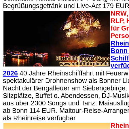
Begrüßungsgetränk und Live-Act 179 EUR
NRW, 
RLP, 
für G
Perso
Rhein
Bonn
Schif
verfü
2026
40 Jahre Rheinschifffahrt mit Feuer
spektakulärer Drohnenshow als Bonner Lich
Nacht der Bengalfeuer am Siebengebirge. 
Sitzplätze, Buffet o. Abendessen, DJ-Mus
aus über 2300 Songs und Tanz. Maiausflug
ab Bonn 114 EUR. Maitour-Reise-Arrangem
als Rheinreise verfügbar
Rhein