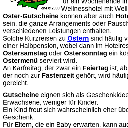
für ein Wochenende i
Wellnesshotel mit Wel
Oster-Gutscheine
können aber auch
Hot
sein, die ganze Arrangements oder Pausch
verschiedenen Leistungen enthalten.
Solche Kurzreisen zu
Ostern
sind häufig 
einer Halbpension, wobei dann im Hotelre
Ostersamstag
oder
Ostersonntag
ein kös
Ostermenü
serviert wird.
An Karfreitag, der zwar ein
Feiertag
ist, a
der noch zur
Fastenzeit
gehört, wird häufi
gereicht.
Gutscheine
eignen sich als Geschenkidee
Erwachsene, weniger für Kinder.
Ein Kind freut sich wahrscheinlich eher üb
Geschenk.
Für Eltern, die ein Baby erwarten, kann au