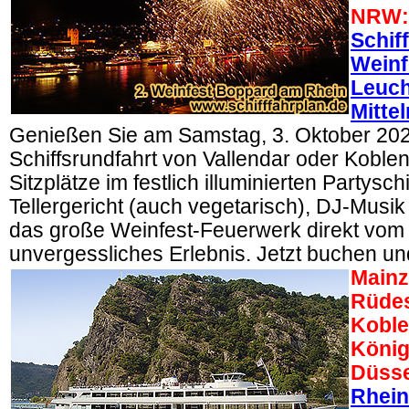
NRW:
Schif
Weinf
Leuch
Mitte
Genießen Sie am Samstag, 3. Oktober 202
Schiffsrundfahrt von Vallendar oder Koblen
Sitzplätze im festlich illuminierten Partysch
Tellergericht (auch vegetarisch), DJ-Musi
das große Weinfest-Feuerwerk direkt vom S
unvergessliches Erlebnis. Jetzt buchen un
Mainz
Rüdes
Koble
König
Düsse
Rhein