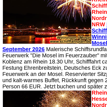
Schiff
Rhein
Nordr
NRW
Schif
Winni
Mosel
September 2026
Malerische Schiffsrundfa
Feuerwerk "Die Mosel im Feuerzauber" mit 
Koblenz am Rhein 18.30 Uhr, Schifffahrt c
Festung Ehrenbreitstein, Deutsches Eck 
Feuerwerk an der Mosel. Reservierter Sitz
und kalt-warmes Buffet, Rückkunft gegen 2
Person 66 EUR. Jetzt buchen und später 
Rhein
Hesse
Nordr