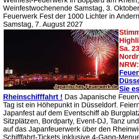
Weinfest-Feuerwerk in Boppard am Rhein,
Weinfestwochenende Samstag, 3. Oktober
Feuerwerk Fest der 1000 Lichter in Ande
Samstag, 7. August 2027
Stimm
Highl
Sa. 23
Nordr
NRW:
Feue
Düsse
Sie es
Rheinschifffahrt !
Das Japanische Feuer
Tag ist ein Höhepunkt in Düsseldorf. Feier
Japanfest auf dem Eventschiff ab Burgplatz
Sitzplätzen, Bordparty, Event-DJ, Tanz und
auf das Japanfeuerwerk über den Rheinwi
Schifffahrt-Tickets inklusive 4-Gang-Menu