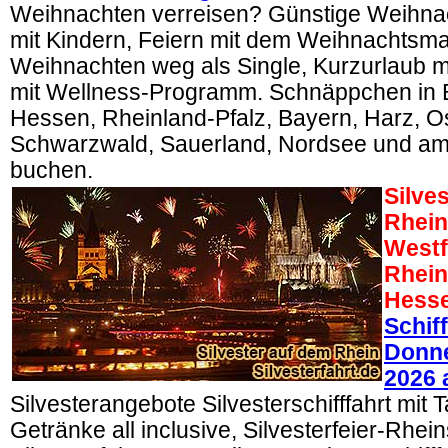
Weihnachten verreisen? Günstige Weihna
mit Kindern, Feiern mit dem Weihnachtsm
Weihnachten weg als Single, Kurzurlaub mi
mit Wellness-Programm. Schnäppchen in 
Hessen, Rheinland-Pfalz, Bayern, Harz, O
Schwarzwald, Sauerland, Nordsee und am 
buchen.
Silve
Rhein
Westf
Rhein
Hess
Schif
Donne
2026 
Silvesterangebote Silvesterschifffahrt mit T
Getränke all inclusive, Silvesterfeier-Rhein