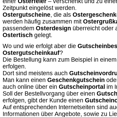
einer
Osterfeier
– verschenkt und zu ein
Zeitpunkt eingelöst werden.
Ostergutscheine
, die als
Ostergeschenk
werden häufig zusammen mit
Ostergrußk
passendem
Osterdesign
überreicht oder 
Ostertisch
gelegt.
Wo und wie erfolgt aber die
Gutscheinbes
Ostergutscheinkauf
?
Die Bestellung kann zum Beispiel in eine
erfolgen.
Dort sind meistens auch
Gutscheinvordr
Man kann einen
Geschenkgutschein
ode
auch online über ein
Gutscheinportal
im I
Soll der Bestellvorgang über einen
Gutsch
erfolgen, gibt der Kunde einen
Gutschein
Auf entsprechenden Internetseiten sind a
Informationen über Angebote, sowie zu Li