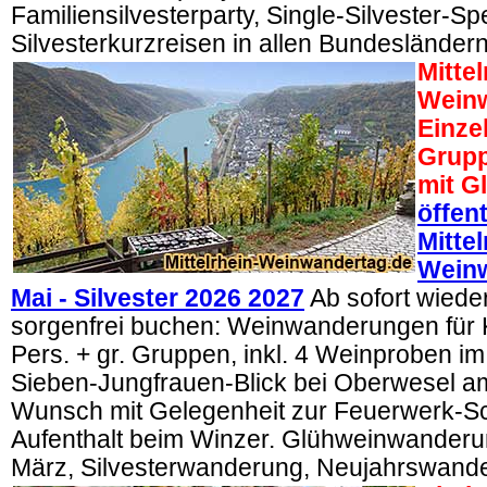
Familiensilvesterparty, Single-Silvester-Spe
Silvesterkurzreisen in allen Bundesländern
Mittel
Weinw
Einze
Grupp
mit G
öffen
Mittel
Wein
Mai - Silvester 2026 2027
Ab sofort wiede
sorgenfrei buchen: Weinwanderungen für 
Pers. + gr. Gruppen, inkl. 4 Weinproben 
Sieben-Jungfrauen-Blick bei Oberwesel a
Wunsch mit Gelegenheit zur Feuerwerk-Sch
Aufenthalt beim Winzer. Glühweinwanderu
März, Silvesterwanderung, Neujahrswand