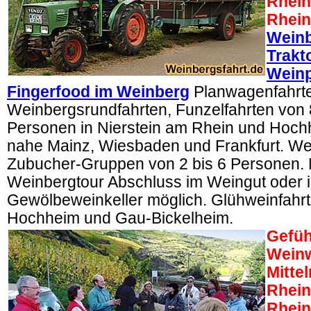
Rhein
Rhein
Weinb
Trakt
Wein
Fingerfood im Weinberg
Planwagenfahrt
Weinbergsrundfahrten, Funzelfahrten von 
Personen in Nierstein am Rhein und Hoc
nahe Mainz, Wiesbaden und Frankfurt. We
Zubucher-Gruppen von 2 bis 6 Personen.
Weinbergtour Abschluss im Weingut oder 
Gewölbeweinkeller möglich. Glühweinfahrt
Hochheim und Gau-Bickelheim.
Gefüh
Wein
Mittel
Rhein
Rhei