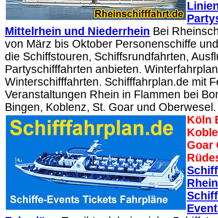
Linie
Party
Mittelrhein und Niederrhein
Bei Rheinschi
von März bis Oktober Personenschiffe und 
die Schiffstouren, Schiffsrundfahrten, Ausf
Partyschifffahrten anbieten. Winterfahrplan
Winterschifffahrten. Schifffahrplan.de mit 
Veranstaltungen Rhein in Flammen bei Bo
Bingen, Koblenz, St. Goar und Oberwesel.
Köln 
Koble
Goar 
Rüde
Schif
Rhein
Schif
Event