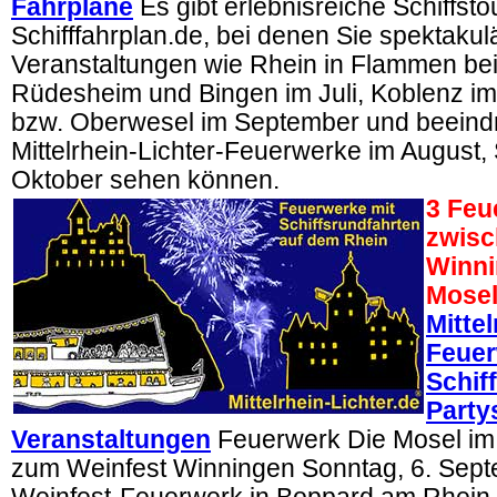
Fahrpläne
Es gibt erlebnisreiche Schiffsto
Schifffahrplan.de, bei denen Sie spektaku
Veranstaltungen wie Rhein in Flammen bei
Rüdesheim und Bingen im Juli, Koblenz im
bzw. Oberwesel im September und beein
Mittelrhein-Lichter-Feuerwerke im August
Oktober sehen können.
3 Feu
zwisc
Winni
Mosel
Mittel
Feuer
Schif
Partys
Veranstaltungen
Feuerwerk Die Mosel im
zum Weinfest Winningen Sonntag, 6. Sept