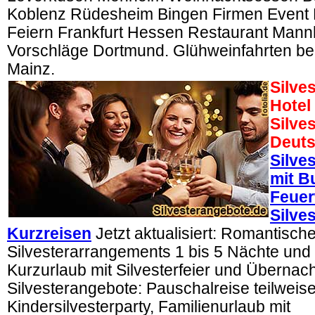
Koblenz Rüdesheim Bingen Firmen Event
Feiern Frankfurt Hessen Restaurant Mann
Vorschläge Dortmund. Glühweinfahrten bei
Mainz.
Silve
Hotel
Silves
Deuts
Silves
mit B
Feuer
Silve
Kurzreisen
Jetzt aktualisiert: Romantisch
Silvesterarrangements 1 bis 5 Nächte und S
Kurzurlaub mit Silvesterfeier und Übernac
Silvesterangebote: Pauschalreise teilweise 
Kindersilvesterparty, Familienurlaub mit