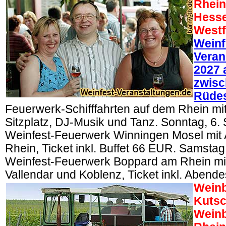
Rhein
Hesse
Westf
Weinf
Veran
2027 
zwisc
Rüde
Feuerwerk-Schifffahrten auf dem Rhein mit
Sitzplatz, DJ-Musik und Tanz. Sonntag, 6
Weinfest-Feuerwerk Winningen Mosel mit A
Rhein, Ticket inkl. Buffet 66 EUR. Samstag
Weinfest-Feuerwerk Boppard am Rhein mit 
Vallendar und Koblenz, Ticket inkl. Aben
Weinb
Kutsc
Weinb