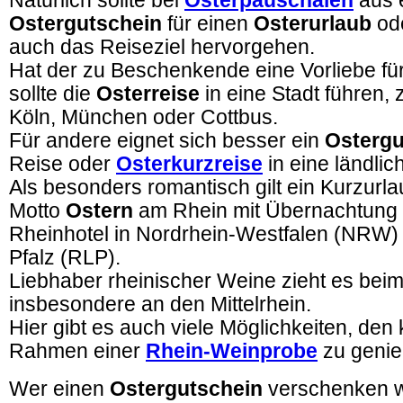
Natürlich sollte bei
Osterpauschalen
aus 
Ostergutschein
für einen
Osterurlaub
od
auch das Reiseziel hervorgehen.
Hat der zu Beschenkende eine Vorliebe für
sollte die
Osterreise
in eine Stadt führen,
Köln, München oder Cottbus.
Für andere eignet sich besser ein
Ostergu
Reise oder
Osterkurzreise
in eine ländlic
Als besonders romantisch gilt ein Kurzurl
Motto
Ostern
am Rhein mit Übernachtung 
Rheinhotel in Nordrhein-Westfalen (NRW)
Pfalz (RLP).
Liebhaber rheinischer Weine zieht es bei
insbesondere an den Mittelrhein.
Hier gibt es auch viele Möglichkeiten, den
Rahmen einer
Rhein-Weinprobe
zu geni
Wer einen
Ostergutschein
verschenken wil