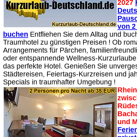
2027
Deuts
Pausc
von 2
buchen
Entfliehen Sie dem Alltag und buche
Traumhotel zu günstigen Preisen ! Ob rom
Arrangements für Pärchen, familienfreund
oder entspannende Wellness-Kurzurlaube –
das perfekte Hotel. Genießen Sie unverge
Städtereisen, Feiertags-Kurzreisen und jah
Specials in traumhafter Umgebung !
Rhein 
zwisc
Rüde
Bacha
und M
Feri