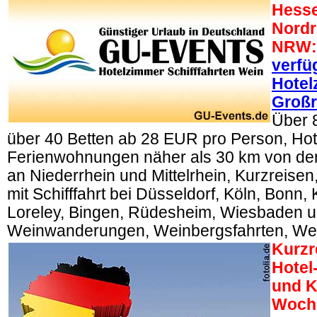
Hesse
Nordr
NRW:
verfü
Hotel
Großr
Über 
über 40 Betten ab 28 EUR pro Person, Ho
Ferienwohnungen näher als 30 km von den
an Niederrhein und Mittelrhein, Kurzreise
mit Schifffahrt bei Düsseldorf, Köln, Bonn,
Loreley, Bingen, Rüdesheim, Wiesbaden u
Weinwanderungen, Weinbergsfahrten, We
Kurzr
Hotel
und K
Woch