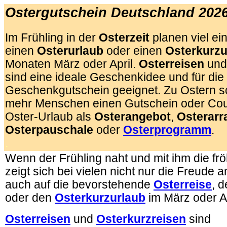
Ostergutschein Deutschland 202
Im Frühling in der
Osterzeit
planen viel ei
einen
Osterurlaub
oder einen
Osterkurzu
Monaten März oder April.
Osterreisen
un
sind eine ideale Geschenkidee und für die
Geschenkgutschein geeignet. Zu Ostern 
mehr Menschen einen Gutschein oder Cou
Oster-Urlaub als
Osterangebot
,
Osterar
Osterpauschale
oder
Osterprogramm
.
.
Wenn der Frühling naht und mit ihm die frö
zeigt sich bei vielen nicht nur die Freude 
auch auf die bevorstehende
Osterreise
, 
oder den
Osterkurzurlaub
im März oder Ap
Osterreisen
und
Osterkurzreisen
sind