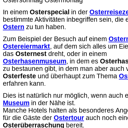
Ostersonntag Ostermontag
In einem
Osterspecial
in der
Osterreiseze
bestimmte Aktivitäten inbegriffen sein, die 
Ostern
zu tun haben.
Zum Beispiel der Besuch auf einem
Oster
Ostereiermarkt
, auf dem sich alles um Ei
das
Osternest
dreht, oder in einem
Osterhasenmuseum
, in dem es
Osterha
zu bestaunen gibt, in dem man aber auch v
Osterfeste
und überhaupt zum Thema
Os
erfahren kann.
Dies ist natürlich nur möglich, wenn auch 
Museum
in der Nähe ist.
Manche Hotels halten als besonderes Ang
für die Gäste der
Ostertour
auch noch ein
Osterüberraschung
bereit.