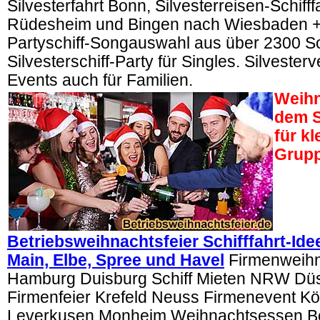
Silvesterfahrt Bonn, Silvesterreisen-Schifff
Rüdesheim und Bingen nach Wiesbaden +
Partyschiff-Songauswahl aus über 2300 S
Silvesterschiff-Party für Singles. Silvester
Events auch für Familien.
Weihn
dem S
für k
Grup
Betriebsweihnachtsfeier Schifffahrt-Ide
Main, Elbe, Spree und Havel
Firmenweihna
Hamburg Duisburg Schiff Mieten NRW Düs
Firmenfeier Krefeld Neuss Firmenevent Köl
Leverkusen Monheim Weihnachtsessen Bo