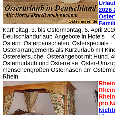
Urlau
2026 
Oster
Famil
Karfreitag, 3. bis Ostermontag, 6. April 202
Deutschlandurlaub-Angebote in Hotels – K
Ostern: Osterpauschalen, Osterspecials +
Osterarrangements als Kurzurlaub mit Kin
Ostereiersuche. Osterangebot mit Hund. 
Osternurlaub und Osterreise. Oster-Umzug
menschengroßen Osterhasen am Ostermo
Rhein.
Rhein
Rheint
Rhein
pro N
Nicht