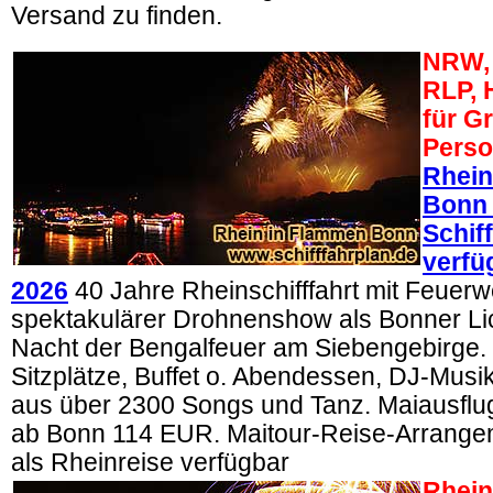
Versand zu finden.
NRW, 
RLP, 
für G
Perso
Rhein
Bonn
Schif
verfü
2026
40 Jahre Rheinschifffahrt mit Feuer
spektakulärer Drohnenshow als Bonner Lich
Nacht der Bengalfeuer am Siebengebirge. 
Sitzplätze, Buffet o. Abendessen, DJ-Mus
aus über 2300 Songs und Tanz. Maiausflug
ab Bonn 114 EUR. Maitour-Reise-Arrangem
als Rheinreise verfügbar
Rhein