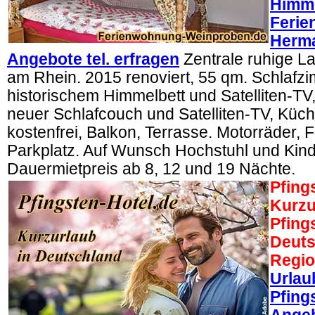
Himme
Feri
Herma
Angebote tel. erfragen
Zentrale ruhige L
am Rhein. 2015 renoviert, 55 qm. Schlafz
historischem Himmelbett und Satelliten-T
neuer Schlafcouch und Satelliten-TV, Kü
kostenfrei, Balkon, Terrasse. Motorräder, 
Parkplatz. Auf Wunsch Hochstuhl und Kind
Dauermietpreis ab 8, 12 und 19 Nächte.
Pfing
Kurzu
Pfing
Deuts
Regi
Urlau
Pfing